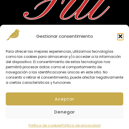
Gestionar consentimiento
MENÚ
Para ofrecer las mejores experiencias, utilizamos tecnologías
como las cookies para almacenar y/o acceder a la información
INICIO
del dispositivo. El consentimiento de estas tecnologías nos
permitirá procesar datos como el comportamiento de
NUESTRA HISTORIA
navegación o las identificaciones únicas en este sitio. No
CATÁLOGO
consentir o retirar el consentimiento, puede afectar negativamente
CONTACTO
a ciertas características y funciones.
Aceptar
Política de privacidad
Denegar
Copyright © 2026 Embutidos Fili
Inspiro Theme
por
WPZOOM
Política de cookies
Política de privacidad