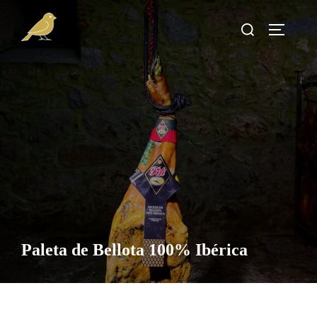
Saltar
Buscar:
al
Alterna
contenido
Paleta de Bellota 100% Ibérica